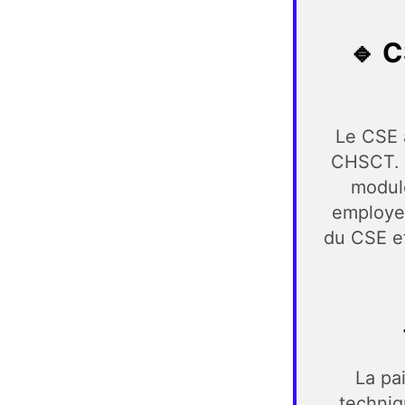
🔹
C
Le CSE 
CHSCT. 
module
employeu
du CSE et
La pa
techniq