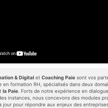
ation & Digital
et
Coaching Paie
sont vos part
e en formation RH, spécialisés dans deux domai
t
la Paie
. Forts de notre expérience en dialogue
des instances, nous concevons des modules pra
à jour pour répondre aux enjeux des entreprises