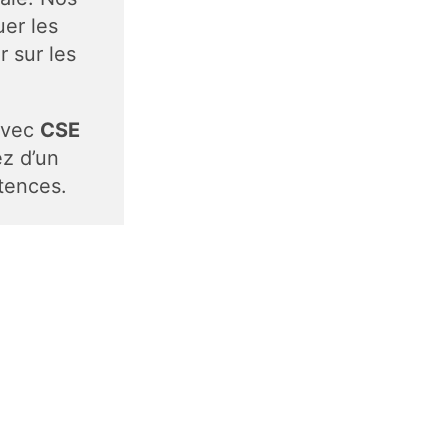
er les
r sur les
Avec
CSE
ez d’un
tences.