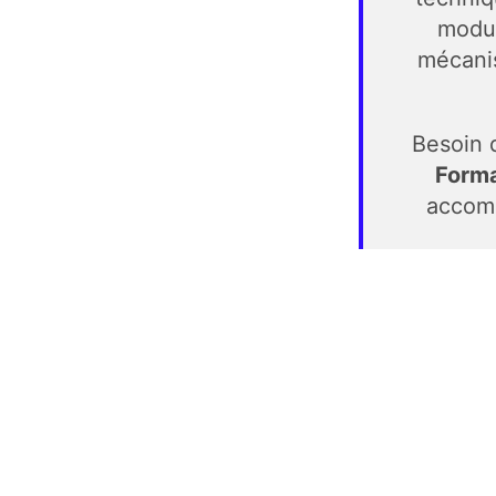
modul
mécanis
Besoin 
Forma
accom