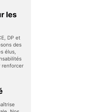
r les
CE, DP et
sons des
s élus,
sabilités
 renforcer
é
aîtrise
iale. Nos